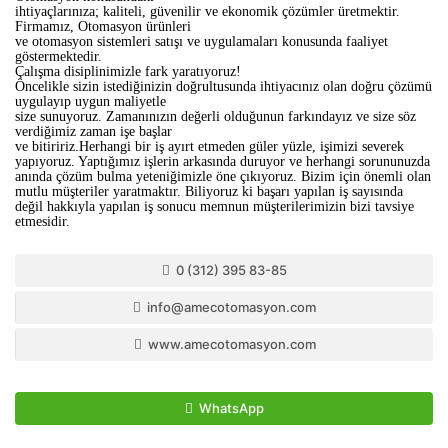
ihtiyaçlarınıza; kaliteli, güvenilir ve ekonomik çözümler üretmektir.
Firmamız, Otomasyon ürünleri
ve otomasyon sistemleri satışı ve uygulamaları konusunda faaliyet
göstermektedir.
Çalışma disiplinimizle fark yaratıyoruz!
Öncelikle sizin istediğinizin doğrultusunda ihtiyacınız olan doğru çözümü
uygulayıp uygun maliyetle
size sunuyoruz. Zamanınızın değerli olduğunun farkındayız ve size söz
verdiğimiz zaman işe başlar
ve bitiririz.Herhangi bir iş ayırt etmeden güler yüzle, işimizi severek
yapıyoruz. Yaptığımız işlerin arkasında duruyor ve herhangi sorununuzda
anında çözüm bulma yeteniğimizle öne çıkıyoruz. Bizim için önemli olan
mutlu müşteriler yaratmaktır. Biliyoruz ki başarı yapılan iş sayısında
değil hakkıyla yapılan iş sonucu memnun müşterilerimizin bizi tavsiye
etmesidir.
0 (312) 395 83-85
info@amecotomasyon.com
www.amecotomasyon.com
WhatsApp